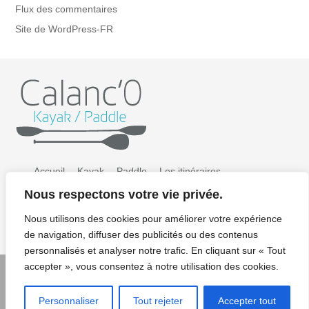
Flux des commentaires
Site de WordPress-FR
Accueil
Kayak
Paddle
Les itinéraires
Nous respectons votre vie privée.
Préparer sa sortie
Tarifs
Galerie photos
Nous utilisons des cookies pour améliorer votre expérience
Contact / Résa
Mentions légales/CGV/CGU
de navigation, diffuser des publicités ou des contenus
personnalisés et analyser notre trafic. En cliquant sur « Tout
accepter », vous consentez à notre utilisation des cookies.
© Copyright 2022 Calanco kayak paddle - Crédits photos:
Personnaliser
Tout rejeter
Accepter tout