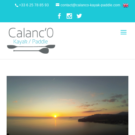
+33 6 25 78 85 93
contact@calanco-kayak-paddle.com