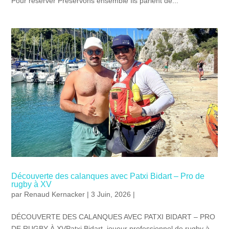
Pour réserver Préservons ensemble Ils parlent de...
Découverte des calanques avec Patxi Bidart – Pro de
rugby à XV
par
Renaud Kernacker
| 3 Juin, 2026 |
DÉCOUVERTE DES CALANQUES AVEC PATXI BIDART – PRO
DE RUGBY À XVPatxi Bidart, joueur professionnel de rugby à