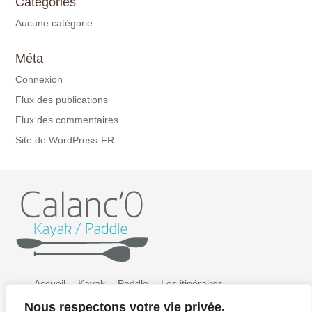
Catégories
Aucune catégorie
Méta
Connexion
Flux des publications
Flux des commentaires
Site de WordPress-FR
Accueil
Kayak
Paddle
Les itinéraires
Nous respectons votre vie privée.
Préparer sa sortie
Tarifs
Galerie photos