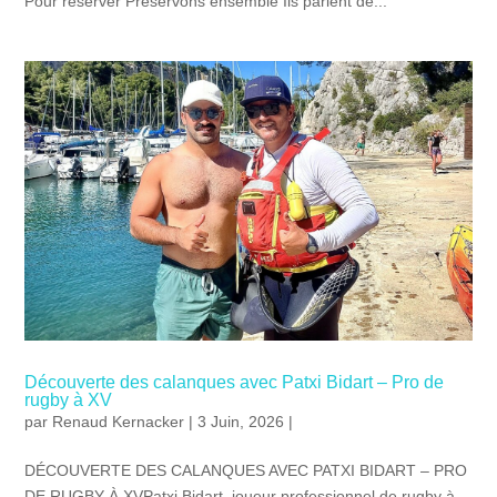
Pour réserver Préservons ensemble Ils parlent de...
Découverte des calanques avec Patxi Bidart – Pro de
rugby à XV
par
Renaud Kernacker
| 3 Juin, 2026 |
DÉCOUVERTE DES CALANQUES AVEC PATXI BIDART – PRO
DE RUGBY À XVPatxi Bidart, joueur professionnel de rugby à