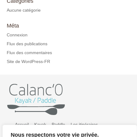
Catégories
Aucune catégorie
Méta
Connexion
Flux des publications
Flux des commentaires
Site de WordPress-FR
Accueil
Kayak
Paddle
Les itinéraires
Nous respectons votre vie privée.
Préparer sa sortie
Tarifs
Galerie photos