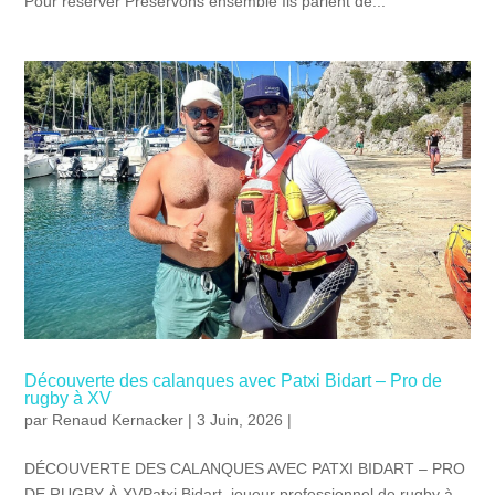
Pour réserver Préservons ensemble Ils parlent de...
Découverte des calanques avec Patxi Bidart – Pro de
rugby à XV
par
Renaud Kernacker
| 3 Juin, 2026 |
DÉCOUVERTE DES CALANQUES AVEC PATXI BIDART – PRO
DE RUGBY À XVPatxi Bidart, joueur professionnel de rugby à