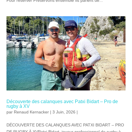
Pour réserver Préservons ensemble Ils parlent de...
Découverte des calanques avec Patxi Bidart – Pro de
rugby à XV
par
Renaud Kernacker
| 3 Juin, 2026 |
DÉCOUVERTE DES CALANQUES AVEC PATXI BIDART – PRO
DE RUGBY À XVPatxi Bidart, joueur professionnel de rugby à