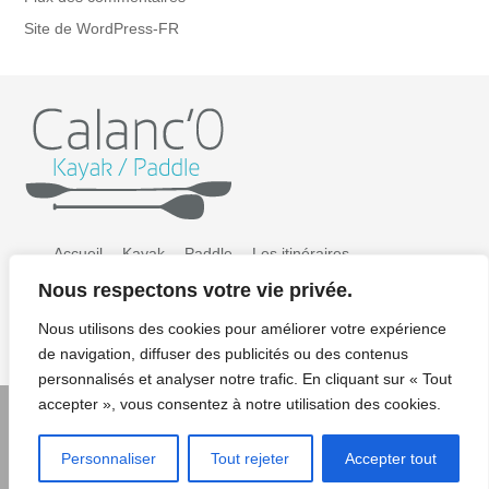
Site de WordPress-FR
Accueil
Kayak
Paddle
Les itinéraires
Nous respectons votre vie privée.
Préparer sa sortie
Tarifs
Galerie photos
Nous utilisons des cookies pour améliorer votre expérience
Contact / Résa
Mentions légales/CGV/CGU
de navigation, diffuser des publicités ou des contenus
personnalisés et analyser notre trafic. En cliquant sur « Tout
accepter », vous consentez à notre utilisation des cookies.
© Copyright 2022 Calanco kayak paddle - Crédits photos:
Personnaliser
Tout rejeter
Accepter tout
Renaud KERNACKER - Design : Elise Gavet