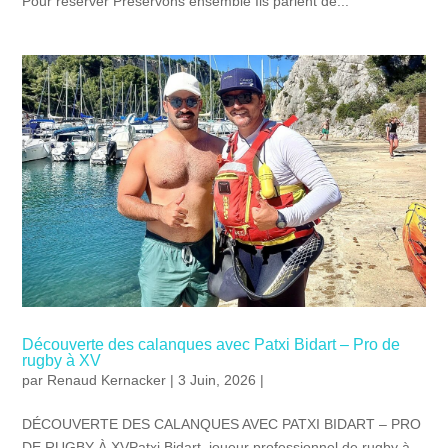
Pour réserver Préservons ensemble Ils parlent de...
Découverte des calanques avec Patxi Bidart – Pro de
rugby à XV
par
Renaud Kernacker
| 3 Juin, 2026 |
DÉCOUVERTE DES CALANQUES AVEC PATXI BIDART – PRO
DE RUGBY À XVPatxi Bidart, joueur professionnel de rugby à